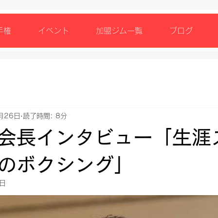
手権
イベント
加盟ジム一覧
ブログ
月26日
読了時間: 8分
会長インタビュー「生涯
のボクシング」
7日