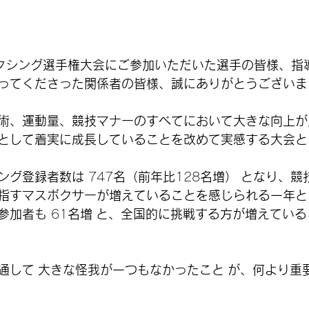
クシング選手権大会にご参加いただいた選手の皆様、指
ってくださった関係者の皆様、誠にありがとうございま
術、運動量、競技マナーのすべてにおいて大きな向上が
として着実に成長していることを改めて実感する大会と
ング登録者数は
 747
名（前年比
128
名増）
となり、競
指すマスボクサーが増えていることを感じられる一年と
参加者も
 61
名増
と、全国的に挑戦する方が増えている
通して
大きな怪我が一つもなかったこと
が、何より重