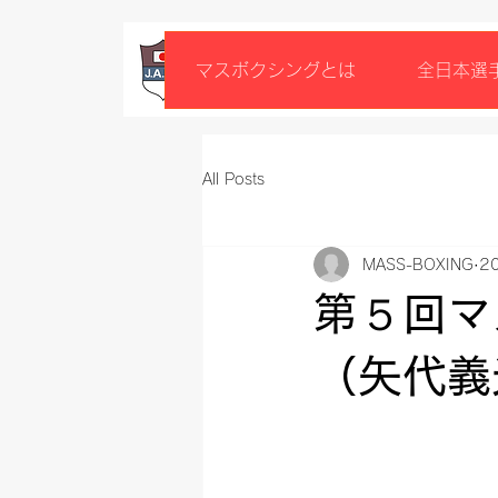
マスボクシングとは
全日本選
All Posts
MASS-BOXING
2
第５回マ
（矢代義