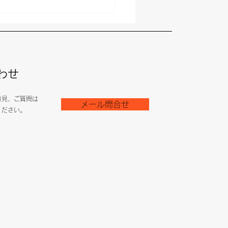
王者会 vs マスボク王者
s5をおえて（矢代義光委
 寄稿）
わせ
意見、ご質問は
メール問合せ
ください。