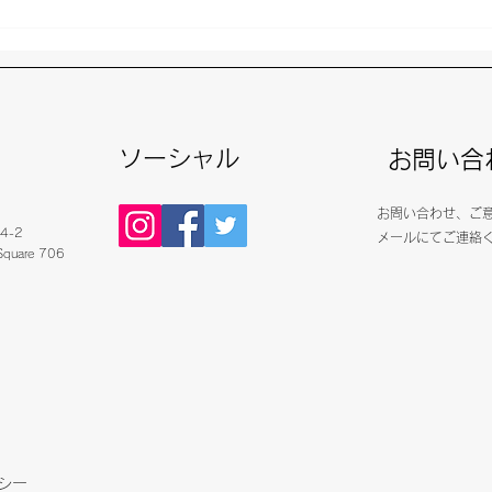
第2回 神奈川県連盟主催マス
世界
ボクシング交流会 開催報告
5v
員長
ソーシャル
お問い合
お問い合わせ、ご
4-2
​メールにてご連絡
 Square 706
リシー