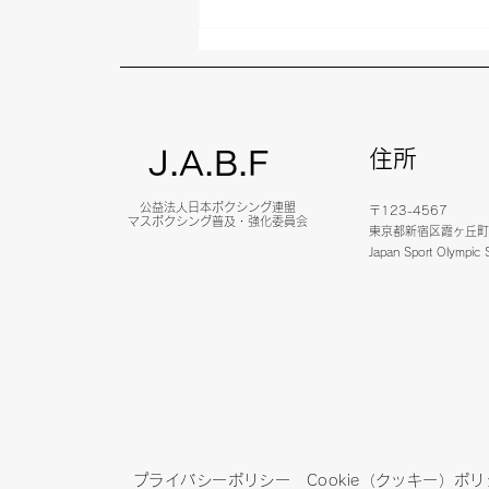
北海道マスボクシングリーグ
レポート
住所
J.A.B.F
公益法人日本ボクシング連盟
〒123-4567
マスボクシング普及・強化委員会
東京都新宿区霞ヶ丘町
Japan Sport Olympic
プライバシーポリシー
Cookie（クッキー）ポ