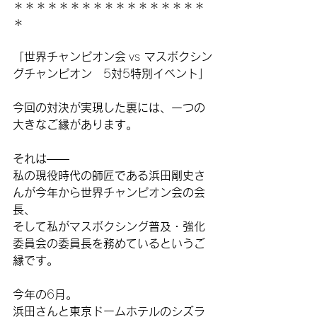
＊＊＊＊＊＊＊＊＊＊＊＊＊＊＊＊＊
＊
「世界チャンピオン会
 vs 
マスボクシン
グチャンピオン　
5
対
5
特別イベント」
今回の対決が実現した裏には、一つの
大きなご縁があります。
それは
——
私の現役時代の師匠である浜田剛史さ
んが今年から世界チャンピオン会の会
長、
そして私がマスボクシング普及・強化
委員会の委員長を務めているというご
縁です。
今年の
6
月。
浜田さんと東京ドームホテルのシズラ